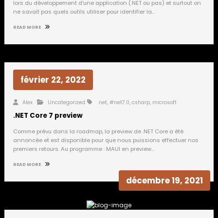
lors du développement d'une application (.NET ou pas) et surtout on
ne savait pas quels outils utiliser pour identifier la…
READ MORE
février 22, 2022
Alex
Uncategorized
.net
,
#net7.0
,
csharp
,
microsoft
.NET Core 7 preview
Comme prévu dans la roadmap, la preview de .NET Core a été
annoncée et est disponible pour que nous puissions effectuer nos
premiers retours. Au programme : MAUI en preview…
READ MORE
décembre 19, 2021