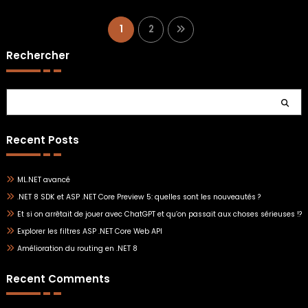
Pagination
1
2
des
Rechercher
publications
Rechercher
Recent Posts
ML.NET avancé
.NET 8 SDK et ASP .NET Core Preview 5: quelles sont les nouveautés ?
Et si on arrêtait de jouer avec ChatGPT et qu’on passait aux choses sérieuses !?
Explorer les filtres ASP .NET Core Web API
Amélioration du routing en .NET 8
Recent Comments