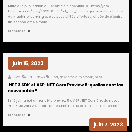
Suite à la publication du 1er article disponible ici : https://hts-
learning.com/blog/2023-05-15/ml_net_basics qui posait les bases
du machine learning et des possibilités offertes , j'ai décidé d'écrire
un second article mais…
READ MORE
juin 15, 2023
Alex
.NET
,
News
.net
,
aspnetcore
,
microsoft
,
net8.0
.NET 8 SDK et ASP .NET Core Preview 5: quelles sont les
nouveautés ?
Le 13 juin a été annoncé la preview 5 d'ASP .NET Core 8 et du noyau
.NET 8. Je vais vous faire un résumé rapide de ce qui m'a intéressé…
READ MORE
juin 7, 2023