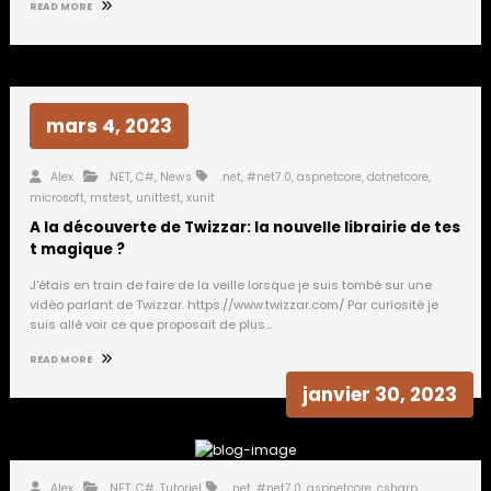
READ MORE
mars 4, 2023
Alex
.NET
,
C#
,
News
.net
,
#net7.0
,
aspnetcore
,
dotnetcore
,
microsoft
,
mstest
,
unittest
,
xunit
A la découverte de Twizzar: la nouvelle librairie de tes
t magique ?
J'étais en train de faire de la veille lorsque je suis tombé sur une
vidéo parlant de Twizzar. https://www.twizzar.com/ Par curiosité je
suis allé voir ce que proposait de plus…
READ MORE
janvier 30, 2023
Alex
.NET
,
C#
,
Tutoriel
.net
,
#net7.0
,
aspnetcore
,
csharp
,