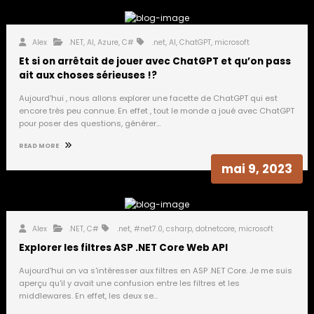
Alex
.NET
,
AI
,
Azure
,
C#
.net
,
AI
,
ChatGPT
,
microsoft
Et si on arrêtait de jouer avec ChatGPT et qu’on pass
ait aux choses sérieuses !?
Aujourd'hui , nous allons explorer une facette de ChatGPT qui est
encore très peu connue. En effet , tout le monde a joué avec ChatGPT
pour poser des questions, générer…
READ MORE
mai 9, 2023
Alex
.NET
,
C#
.net
,
#net7.0
,
csharp
,
dotnetcore
,
microsoft
Explorer les filtres ASP .NET Core Web API
Aujourd'hui on va s'intéresser aux filtres en ASP .NET Core. Je me suis
aperçu qu'il y avait une confusion entre les filtres et les
middlewares. En effet, les deux se…