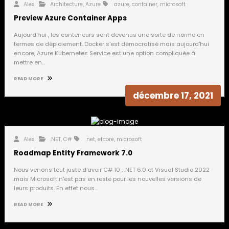
Alex
Architecture
,
Azure
azure
,
container
,
microsoft
Preview Azure Container Apps
Aujourd'hui , les conteneurs sont devenus une sorte de norme en
termes de déploiement. Docker s'est démocratisé mais aujourd'hui
encore, Azure Kubernetes Service est une option compliquée à
mettre en…
READ MORE
décembre 17, 2021
Alex
.NET
,
C#
.net
,
efcore
,
microsoft
Roadmap Entity Framework 7.0
Nous venons tout juste d'avoir C# 10 , .NET 6.0 et Visual Studio 2022
mais Microsoft n'est pas en reste pour les nouvelles versions de
leurs produits. En effet nous…
READ MORE