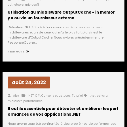
dotnetcore
,
microsoft
Utilisation du middleware OutputCache « in memor
y » ou via un fournisseur externe
Définition .NET 7.0 a été l'occasion de découvrir de nouveau
middlewares et un de ceux qui m'a le plus fait plaisir est le
middleware d'OutputCache. Nous avions précédemment le
ResponseCache…
READ MORE
août 24, 2022
Alex
.NET
,
C#
,
Conseils et astuces
,
Tutoriel
.net
,
csharp
,
microsoft
,
performance
6 outils essentiels pour détecter et améliorer les perf
ormances de vos applications .NET
Nous avons tous été confrontés à des problèmes de performances