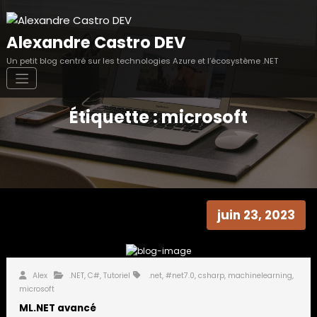
Aller
au
contenu
Alexandre Castro DEV
Un petit blog centré sur les technologies Azure et l’écosystème .NET
Étiquette : microsoft
juin 23, 2023
Alex
.NET
,
C#
,
Tutoriel
.net
,
#net7.0
,
csharp
,
machinelearning
,
microsoft
ML.NET avancé