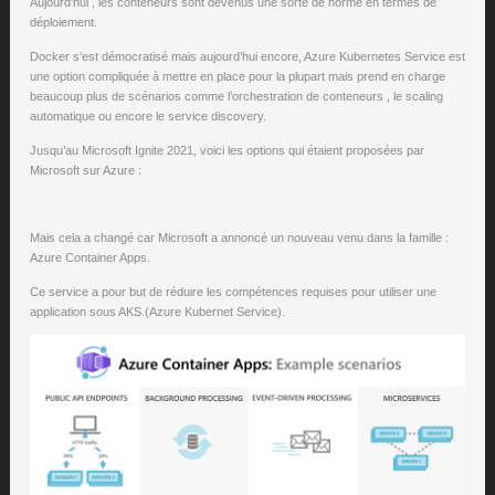
Aujourd’hui , les conteneurs sont devenus une sorte de norme en termes de
déploiement.
Docker s’est démocratisé mais aujourd’hui encore, Azure Kubernetes Service est
une option compliquée à mettre en place pour la plupart mais prend en charge
beaucoup plus de scénarios comme l’orchestration de conteneurs , le scaling
automatique ou encore le service discovery.
Jusqu’au Microsoft Ignite 2021, voici les options qui étaient proposées par
Microsoft sur Azure :
Mais cela a changé car Microsoft a annoncé un nouveau venu dans la famille :
Azure Container Apps.
Ce service a pour but de réduire les compétences requises pour utiliser une
application sous AKS.(Azure Kubernet Service).