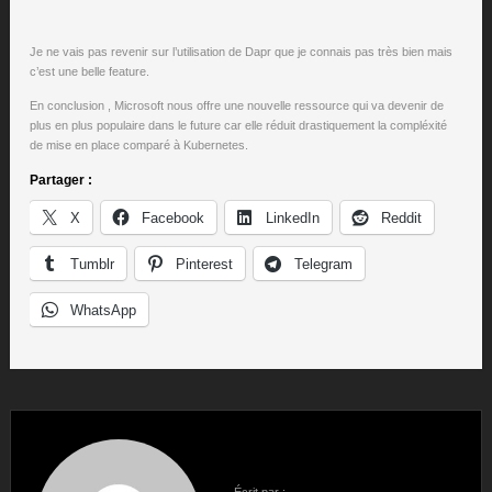
Je ne vais pas revenir sur l’utilisation de Dapr que je connais pas très bien mais
c’est une belle feature.
En conclusion , Microsoft nous offre une nouvelle ressource qui va devenir de
plus en plus populaire dans le future car elle réduit drastiquement la compléxité
de mise en place comparé à Kubernetes.
Partager :
X
Facebook
LinkedIn
Reddit
Tumblr
Pinterest
Telegram
WhatsApp
Écrit par :