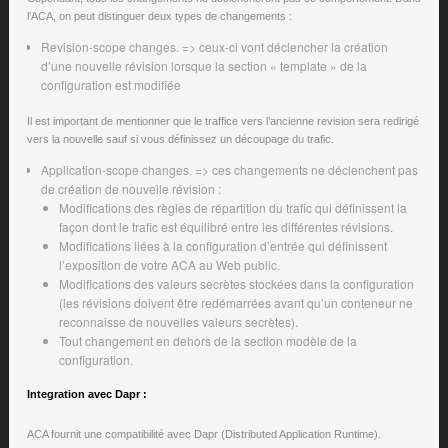
l’ACA, on peut distinguer deux types de changements :
Revision-scope changes. => ceux-ci vont déclencher la création
d’une nouvelle révision lorsque la section « template » de la
configuration est modifiée
Il est important de mentionner que le traffice vers l’ancienne revision sera redirigé
vers la nouvelle sauf si vous définissez un découpage du trafic.
Application-scope changes. => ces changements ne déclenchent pas
de création de nouvelle révision :
Modifications des règles de répartition du trafic qui définissent la
façon dont le trafic est équilibré entre les différentes révisions.
Modifications liées à la configuration d’entrée qui définissent
l’exposition de votre ACA au Web public.
Modifications des valeurs secrètes stockées dans la configuration
(les révisions doivent être redémarrées avant qu’un conteneur ne
reconnaisse de nouvelles valeurs secrètes).
Tout changement en dehors de la section modèle de la
configuration.
Integration avec Dapr :
ACA fournit une compatibilité avec Dapr (Distributed Application Runtime).