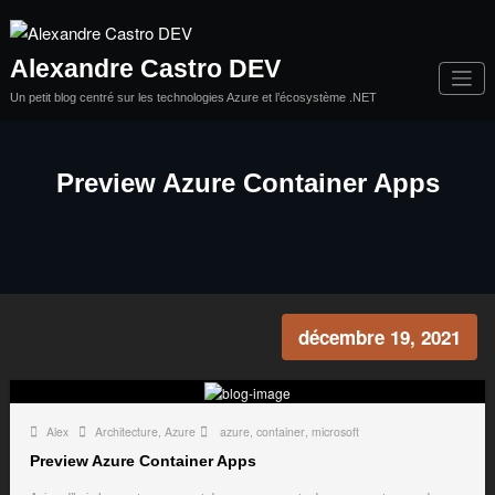
Aller
au
contenu
Alexandre Castro DEV
Un petit blog centré sur les technologies Azure et l’écosystème .NET
Preview Azure Container Apps
décembre 19, 2021
Alex
Architecture
,
Azure
azure
,
container
,
microsoft
Preview Azure Container Apps