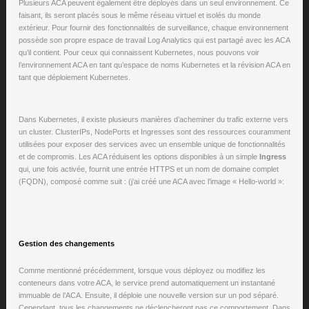
Plusieurs ACA peuvent également être déployés dans un seul environnement. Ce
faisant, ils seront placés sous le même réseau virtuel et isolés du monde
extérieur. Pour fournir des fonctionnalités de surveillance, chaque environnement
possède son propre espace de travail Log Analytics qui est partagé avec les ACA
qu’il contient. Pour ceux qui connaissent Kubernetes, nous pouvons voir
l’environnement ACA en tant qu’espace de noms Kubernetes et la révision ACA en
tant que déploiement Kubernetes.
Dans Kubernetes, il existe plusieurs manières d’acheminer du trafic externe vers
un cluster. ClusterIPs, NodePorts et Ingresses sont des ressources couramment
utilisées pour exposer des services avec un ensemble unique de fonctionnalités
et de compromis. Les ACA réduisent les options disponibles à un simple
Ingress
qui, une fois activée, fournit une entrée HTTPS et un nom de domaine complet
(FQDN), composé comme suit : (j’ai créé une ACA avec l’image « Hello-world »:
Gestion des changements
Comme mentionné précédemment, lorsque vous déployez ou modifiez les
conteneurs dans votre ACA, le service prend automatiquement un instantané
immuable de l’ACA. Ensuite, il déploie une nouvelle version sur un pod séparé.
Cependant, tous les changements ne déclencheront pas ce comportement. Dans