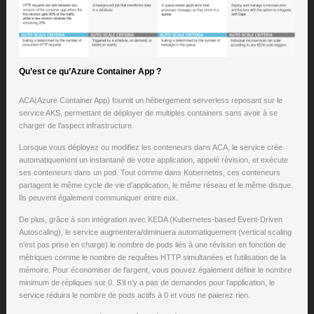
Qu’est ce qu’Azure Container App ?
ACA(Azure Container App) fournit un hébergement serverless reposant sur le
service AKS, permettant de déployer de multiples containers sans avoir à se
charger de l’aspect infrastructure.
Lorsque vous déployez ou modifiez les conteneurs dans ACA, le service crée
automatiquement un instantané de votre application, appelé révision, et exécute
ses conteneurs dans un pod. Tout comme dans Kubernetes, ces conteneurs
partagent le même cycle de vie d’application, le même réseau et le même disque.
Ils peuvent également communiquer entre eux.
De plus, grâce à son intégration avec KEDA (Kubernetes-based Event-Driven
Autoscaling), le service augmentera/diminuera automatiquement (vertical scaling
n’est pas prise en charge) le nombre de pods liés à une révision en fonction de
métriques comme le nombre de requêtes HTTP simultanées et l’utilisation de la
mémoire. Pour économiser de l’argent, vous pouvez également définir le nombre
minimum de répliques sur 0. S’il n’y a pas de demandes pour l’application, le
service réduira le nombre de pods actifs à 0 et vous ne paierez rien.