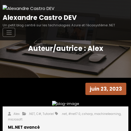
Aller
au
contenu
Alexandre Castro DEV
Un petit blog centré sur les technologies Azure et l’écosystème .NET
Auteur/autrice :
Alex
juin 23, 2023
Alex
.NET
,
C#
,
Tutoriel
.net
,
#net7.0
,
csharp
,
machinelearning
,
microsoft
ML.NET avancé