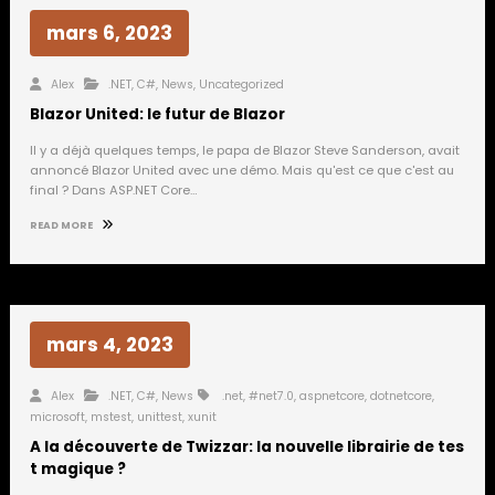
mars 6, 2023
Alex
.NET
,
C#
,
News
,
Uncategorized
Blazor United: le futur de Blazor
Il y a déjà quelques temps, le papa de Blazor Steve Sanderson, avait
annoncé Blazor United avec une démo. Mais qu'est ce que c'est au
final ? Dans ASP.NET Core…
READ MORE
mars 4, 2023
Alex
.NET
,
C#
,
News
.net
,
#net7.0
,
aspnetcore
,
dotnetcore
,
microsoft
,
mstest
,
unittest
,
xunit
A la découverte de Twizzar: la nouvelle librairie de tes
t magique ?