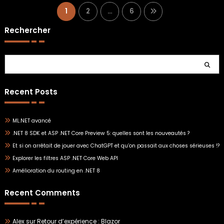
Pagination
1
2
…
6
des
Rechercher
publications
Rechercher
Recent Posts
ML.NET avancé
.NET 8 SDK et ASP .NET Core Preview 5: quelles sont les nouveautés ?
Et si on arrêtait de jouer avec ChatGPT et qu’on passait aux choses sérieuses !?
Explorer les filtres ASP .NET Core Web API
Amélioration du routing en .NET 8
Recent Comments
Alex
sur
Retour d’expérience : Blazor