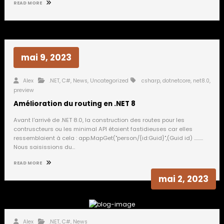
READ MORE
mai 9, 2023
Alex
.NET
,
C#
,
News
,
Uncategorized
csharp
,
dotnetcore
,
net8.0
,
preview
Amélioration du routing en .NET 8
Avant l'arrivé de .NET 8.0, la construction des routes pour les
contruscteurs ou les minimal API étaient fastidieuses car elles
ressemblaient à cela : app.MapGet("person/{id:Guid}",(Guid id) .........
Nous saisissions du…
READ MORE
mai 2, 2023
Alex
.NET
,
C#
,
News