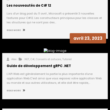
Les nouveautés de C# 12
Lors d'un blog post du 11 avril , Microsoft a présenté 3 nouvelles
features pour C#12. Les constructeurs principaux pour les classes et
les structures qui ne sont pas des…
READ MORE
avril 23, 2023
Alex
.NET
,
C#
,
Conseils et astuces
,
Tutoriel
Guide de développement gRPC .NET
L'API Web est généralement la partie la plus importante d'une
application Web.C'est ainsi que vous exposez votre application Web
au monde et aux autres utilisateurs, et elle doit être rapide,…
READ MORE