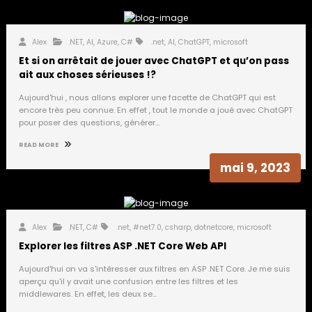
Alex
.NET
,
AI
,
Azure
,
C#
.net
,
AI
,
ChatGPT
,
microsoft
Et si on arrêtait de jouer avec ChatGPT et qu’on pass
ait aux choses sérieuses !?
Aujourd'hui , nous allons explorer une facette de ChatGPT qui est
encore très peu connue. En effet , tout le monde a joué avec ChatGPT
pour poser des questions, générer…
READ MORE
mai 9, 2023
Alex
.NET
,
C#
.net
,
#net7.0
,
csharp
,
dotnetcore
,
microsoft
Explorer les filtres ASP .NET Core Web API
Aujourd'hui on va s'intéresser aux filtres en ASP .NET Core. Je me suis
aperçu qu'il y avait une confusion entre les filtres et les
middlewares. En effet, les deux se…