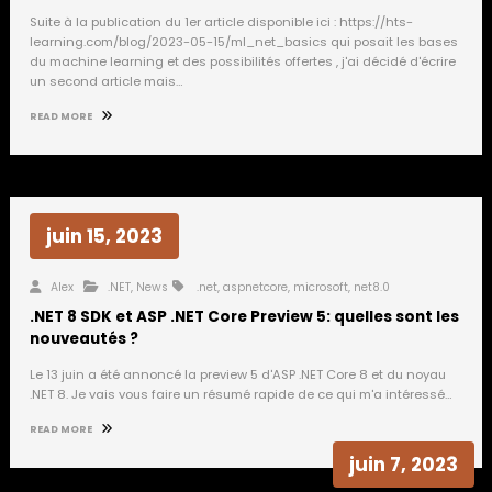
Suite à la publication du 1er article disponible ici : https://hts-
learning.com/blog/2023-05-15/ml_net_basics qui posait les bases
du machine learning et des possibilités offertes , j'ai décidé d'écrire
un second article mais…
READ MORE
juin 15, 2023
Alex
.NET
,
News
.net
,
aspnetcore
,
microsoft
,
net8.0
.NET 8 SDK et ASP .NET Core Preview 5: quelles sont les
nouveautés ?
Le 13 juin a été annoncé la preview 5 d'ASP .NET Core 8 et du noyau
.NET 8. Je vais vous faire un résumé rapide de ce qui m'a intéressé…
READ MORE
juin 7, 2023