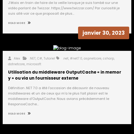
J'étais en train de faire de la veille lorsque je suis tombé sur une
vidéo parlant de Twizzar. https://www.twizzar.com/ Par curiosité je
suis allé voir ce que proposait de plus…
READ MORE
janvier 30, 2023
Alex
.NET
,
C#
,
Tutoriel
.net
,
#net7.0
,
aspnetcore
,
csharp
,
dotnetcore
,
microsoft
Utilisation du middleware OutputCache « in memor
y » ou via un fournisseur externe
Définition .NET 7.0 a été l'occasion de découvrir de nouveau
middlewares et un de ceux qui m'a le plus fait plaisir est le
middleware d'OutputCache. Nous avions précédemment le
ResponseCache…
READ MORE