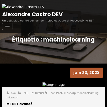
Aller
au
contenu
Alexandre Castro DEV
Un petit blog centré sur les technologies Azure et l’écosystème .NET
Étiquette : machinelearning
juin 23, 2023
Alex
.NET
,
C#
,
Tutoriel
.net
,
#net7.0
,
csharp
,
machinelearning
,
microsoft
ML.NET avancé