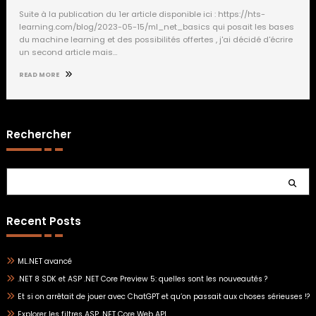
Suite à la publication du 1er article disponible ici : https://hts-
learning.com/blog/2023-05-15/ml_net_basics qui posait les bases
du machine learning et des possibilités offertes , j'ai décidé d'écrire
un second article mais…
READ MORE
Rechercher
Rechercher
Recent Posts
ML.NET avancé
.NET 8 SDK et ASP .NET Core Preview 5: quelles sont les nouveautés ?
Et si on arrêtait de jouer avec ChatGPT et qu’on passait aux choses sérieuses !?
Explorer les filtres ASP .NET Core Web API