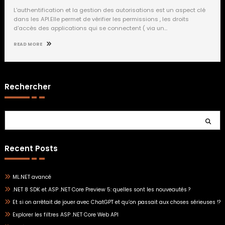
L'authentification et la gestion des autorisations est un aspect clé
dans les API.Elle permet de vérifier les permissions , les droits
d'accès des applications qui se connectent ( via un…
READ MORE
Rechercher
Rechercher
Recent Posts
ML.NET avancé
.NET 8 SDK et ASP .NET Core Preview 5: quelles sont les nouveautés ?
Et si on arrêtait de jouer avec ChatGPT et qu’on passait aux choses sérieuses !?
Explorer les filtres ASP .NET Core Web API