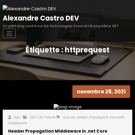
Aller
au
contenu
Alexandre Castro DEV
Un petit blog centré sur les technologies Azure et l’écosystème .NET
Étiquette : httprequest
novembre 28, 2021
Alex
.NET
,
C#
,
Tutoriel
asp.net
,
header
,
httprequest
,
microsoft
,
middleware
Header Propagation Middleware in .net Core