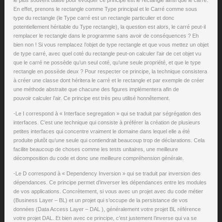
le plus souvent utilisé pour évoquer ce principe est le rectangle ainsi que le carré.
En effet, prenons le rectangle comme Type principal et le Carré comme sous
type du rectangle (le Type carré est un rectangle particulier et donc
potentiellement héritable du Type rectangle), la question est alors, le carré peut-il
remplacer le rectangle dans le programme sans avoir de conséquences ? Eh
bien non ! Si vous remplacez l’objet de type rectangle et que vous mettez un objet
de type carré, avec quel coté du rectangle peut-on calculer l’air de cet objet vu
que le carré ne possède qu’un seul coté, qu’une seule propriété, et que le type
rectangle en possède deux ? Pour respecter ce principe, la technique consistera
à créer une classe dont héritera le carré et le rectangle et par exemple de créer
une méthode abstraite que chacune des figures implémentera afin de
pouvoir calculer l’air. Ce principe est très peu utilisé honnêtement.
-Le I correspond à « Interface segregation » qui se traduit par ségrégation des
interfaces. C’est une technique qui consiste à préférer la création de plusieurs
petites interfaces qui concentre vraiment le domaine dans lequel elle a été
produite plutôt qu’une seule qui contiendrait beaucoup trop de déclarations. Cela
facilite beaucoup de choses comme les tests unitaires, une meilleure
décomposition du code et donc une meilleure compréhension générale.
-Le D correspond à « Dependency Inversion » qui se traduit par inversion des
dépendances. Ce principe permet d’inverser les dépendances entre les modules
de vos applications. Concrètement, si vous avec un projet avec du code métier
(Business Layer – BL) et un projet qui s’occupe de la persistance de vos
données (Data Access Layer – DAL ), généralement votre projet BL référence
votre projet DAL. Et bien avec ce principe, c’est justement l’inverse qui va se