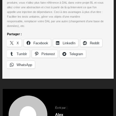
produire, vous n’allez plus faire référence à DAL dans votre projet BL et vous
allez créer une abstraction et c’est à partir de là qu’intervient ce que l’on
appelle une injection de dépendance. Ceci à des avantages à plus d’un titre :
Faciliter les tests unitaires, gérer vos objets d’une manière
responsable, remplacer votre DAL par une autre (changement d’une base de
données), etc.
Partager :
X
Facebook
LinkedIn
Reddit
Tumblr
Pinterest
Telegram
WhatsApp
Écrit par :
Alex