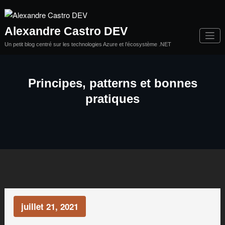
Aller
au
contenu
Alexandre Castro DEV
Un petit blog centré sur les technologies Azure et l’écosystème .NET
Principes, patterns et bonnes
pratiques
juillet 21, 2021