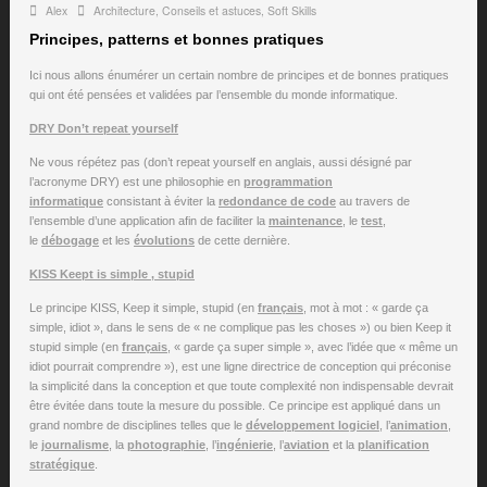
Alex
Architecture
,
Conseils et astuces
,
Soft Skills
Principes, patterns et bonnes pratiques
Ici nous allons énumérer un certain nombre de principes et de bonnes pratiques
qui ont été pensées et validées par l’ensemble du monde informatique.
DRY Don’t repeat yourself
Ne vous répétez pas (don’t repeat yourself en anglais, aussi désigné par
l’acronyme DRY) est une philosophie en
programmation
informatique
consistant à éviter la
redondance de code
au travers de
l’ensemble d’une application afin de faciliter la
maintenance
, le
test
,
le
débogage
et les
évolutions
de cette dernière.
KISS Keept is simple , stupid
Le principe KISS, Keep it simple, stupid (en
français
, mot à mot : « garde ça
simple, idiot », dans le sens de « ne complique pas les choses ») ou bien Keep it
stupid simple (en
français
, « garde ça super simple », avec l’idée que « même un
idiot pourrait comprendre »), est une ligne directrice de conception qui préconise
la simplicité dans la conception et que toute complexité non indispensable devrait
être évitée dans toute la mesure du possible. Ce principe est appliqué dans un
grand nombre de disciplines telles que le
développement logiciel
, l’
animation
,
le
journalisme
, la
photographie
, l’
ingénierie
, l’
aviation
et la
planification
stratégique
.