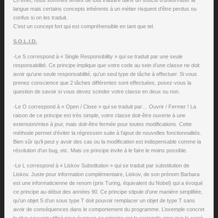
En effet, nous sommes tentés de tout traduire dans un soucis d’uniformiser la
langue mais certains concepts inhérents à un métier risquent d’être perdus ou
confus si on les traduit.
C’est un concept fort qui est compréhensible en tant que tel.
S.O.L.I.D.
-Le S correspond à « Single Responsibility » qui se traduit par une seule
responsabilité. Ce principe implique que votre code au sein d’une classe ne doit
avoir qu’une seule responsabilité, qu’un seul type de tâche à effectuer. Si vous
prenez conscience que 2 tâches différentes sont effectuées, posez-vous la
question de savoir si vous devez scinder votre classe en deux ou non.
-Le O correspond à « Open / Close » qui se traduit par… Ouvrir / Fermer ! La
raison de ce principe est très simple, votre classe doit-être ouverte à une
extension/mise à jour, mais doit-être fermée pour toutes modifications. Cette
méthode permet d’éviter la régression suite à l’ajout de nouvelles fonctionnalités.
Bien sûr qu’il peut y avoir des cas ou la modification est indispensable comme la
résolution d’un bug, etc. Mais ce principe invite à le faire le moins possible.
-Le L correspond à « Liskov Substitution » qui se traduit par substitution de
Liskov. Juste pour information complémentaire, Liskov, de son prénom Barbara
est une informaticienne de renom (prix Turing, équivalent du Nobel) qui a évoqué
ce principe au début des années 90. Ce principe stipule d’une manière simplifiée,
qu’un objet S d’un sous type T doit pouvoir remplacer un objet de type T sans
avoir de conséquences dans le comportement du programme. L’exemple concret