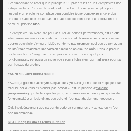
Il est important de noter que le principe KISS proscrit les seules complexités non
indispensables. Paradoxalement, tenter d’utiliser des moyens simples pour
résoudre un problème complexe peut conduire à une complexité encore plus
grande. Il s’agit d’un écueil classique auquel peut conduire une application trop
naïve du principe KISS.
La complexité, souvent utile pour assurer de bonnes performances, est en effet
elle-même une source de coûts de conception et de maintenance, ainsi qu’une
source potentielle d’erreurs. L’idée est de ne pas optimiser quoi que ce soit avant
de maîtriser totalement une version simple de ce que l’on crée. Dans le produit
fini, la simplicité d’usage, même au prix du renoncement à quelques
fonctionnalités, est aussi un moyen de séduire l’utilisateur qui maîtrisera pour sa
part l’usage du produit.
YAGNI You ain’t gonna need it
YAGNI (anglicisme, acronyme anglais de « you ain’t gonna need it », qui peut se
traduire par « vous n’en aurez pas besoin ») est un principe d’
extreme
programming
qui déclare que les
programmeurs
ne devraient pas ajouter de
fonctionnalité à un logiciel tant que celle-ci n’est pas absolument nécessaire.
Cela induit également que garder du code en commentaire « au cas ou » n’est
pas recommandé.
KBTIF Keep business terms in french